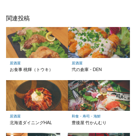
関連投稿
居酒屋
居酒屋
お食事 桃輝（トウキ）
弐の倉庫・DEN
居酒屋
和食・寿司・海鮮
北海道ダイニングHAL
豊後屋 竹かんむり