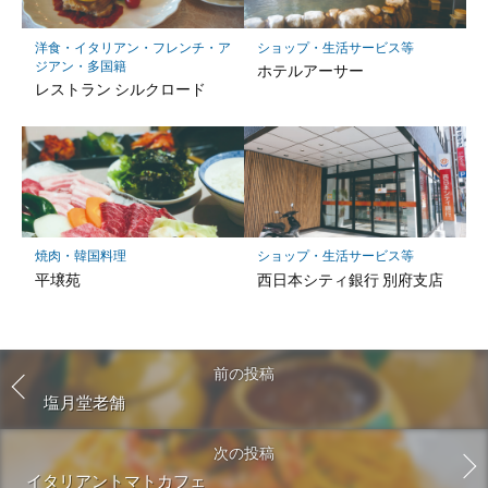
洋食・イタリアン・フレンチ・ア
ショップ・生活サービス等
ジアン・多国籍
ホテルアーサー
レストラン シルクロード
焼肉・韓国料理
ショップ・生活サービス等
平壌苑
西日本シティ銀行 別府支店
前の投稿
塩月堂老舗
次の投稿
イタリアントマトカフェ